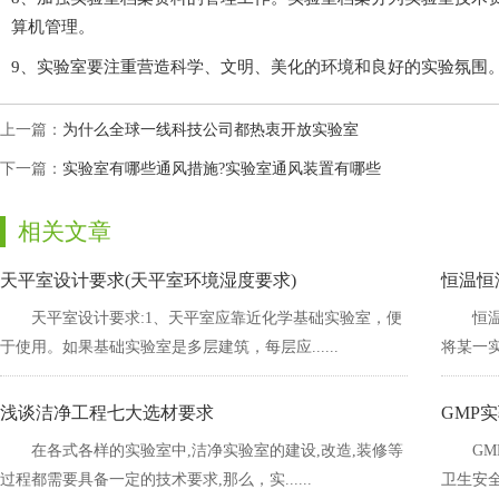
算机管理。
9、实验室要注重营造科学、文明、美化的环境和良好的实验氛围。做
上一篇：
为什么全球一线科技公司都热衷开放实验室
下一篇：
实验室有哪些通风措施?实验室通风装置有哪些
相关文章
天平室设计要求(天平室环境湿度要求)
恒温恒
天平室设计要求:1、天平室应靠近化学基础实验室，便
恒温
于使用。如果基础实验室是多层建筑，每层应......
将某一实验
浅谈洁净工程七大选材要求
GMP
在各式各样的实验室中,洁净实验室的建设,改造,装修等
G
过程都需要具备一定的技术要求,那么，实......
卫生安全的