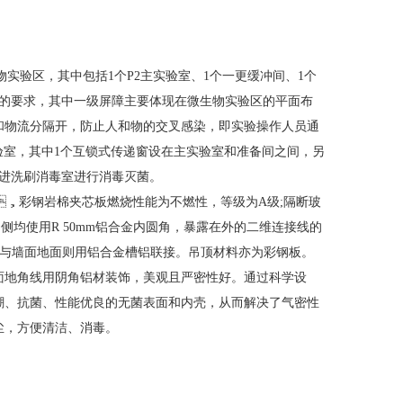
实验区，其中包括
1
个
P2
主实验室、
1
个一更缓冲间、
1
个
要求，其中一级屏障主要体现在微生物实验区的平面布
流和物流分隔开，防止人和物的交叉感染，即实验操作人员通
，其中
1
个互锁式传递窗设在主实验室和准备间之间，另
刷消毒室进行消毒灭菌。
，彩钢岩棉夹芯板燃烧性能为不燃性，等级为
A
级
;
隔断玻
内侧均使用
R 50mm
铝合金内圆角，暴露在外的二维连接线的
墙面地面则用铝合金槽铝联接。吊顶材料亦为彩钢板。
。地面地角线用阴角铝材装饰，美观且严密性好。通过科学设
、防潮、抗菌、性能优良的无菌表面和内壳，从而解决了气密性
方便清洁、消毒。