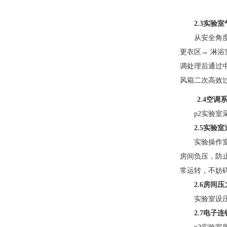
2.3
实验室
从安全角度
更衣区
→
淋浴
调处理后通过中
风箱二次高效过滤
2.4
空调
p2
实验室采
2.5
实验室
实验操作室
房间负压，防
常运转，不
2.6
房间压力
实验室设压力
2.7
电子连