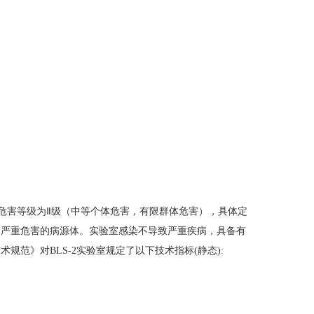
危害等级为
Ⅱ
级（中等个体危害，有限群体危害），具体定
起严重危害的病源体。实验室感染不导致严重疾病，具备有
筑技术规范》对
BLS-2
实验室规定了以下技术指标
(
静态
):