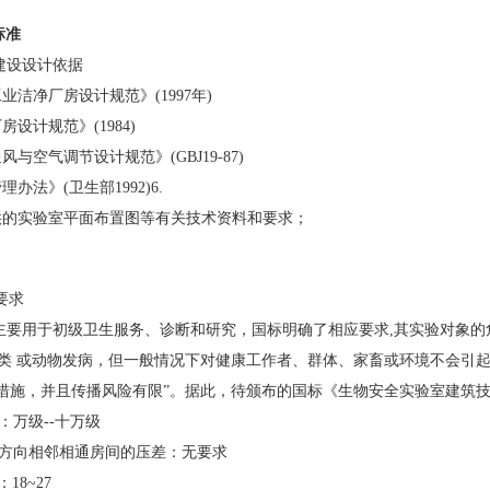
标准
建设设计依据
工业洁净厂房设计规范》
(1997
年
)
厂房设计规范》
(1984)
通风与空气调节设计规范》
(GBJ19-87)
管理办法》
(
卫生部
1992)6.
的实验室平面布置图等有关技术资料和要求；
要求
要用于初级卫生服务、诊断和研究，国标明确了相应要求
,
其实验对象的
 或动物发病，但一般情况下对健康工作者、群体、家畜或环境不会引
施，并且传播风险有限
”
。据此，待颁布的国标《生物安全实验室建
：万级
--
十万级
与室外方向相邻相通房间的压差：无要求
：
18~27