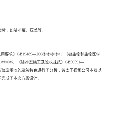
，如洁净度、压差等。
通用要求》
GB19489—2008
、《微生物和生物医学
1
、《洁净室施工及验收规范》
GB50591—
实验室场地的建筑特色进行了分析，
黄太子视频公司
本着以
下完成了本次方案设计。