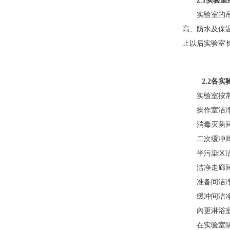
2.1
实验室
实验室的吊
高、防水及
止以后实验室长
2.2
各实验
实验室按常
操作室洁
消毒灭菌
二次缓冲
半污染区
洁净走廊
准备间洁
缓冲间洁
內更淋浴室
在实验室隔