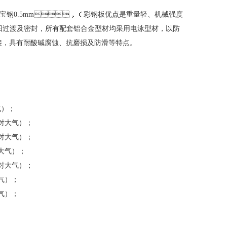
宝钢
0.5mm
，（彩钢板优点是重量轻、机械强度
阴阳过渡及密封，所有配套铝合金型材均采用电泳型材，以防
，具有耐酸碱腐蚀、抗磨损及防滑等特点。
；
大气）；
对大气）；
）；
大气）；
；
；