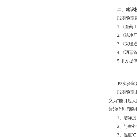
二、建设
P2
实验室
1.
《医药
2.
《洁净
3.
《采暖
4.
《消毒
5.
甲方提供
P2
实验室
P2
实验室主
义为
“
能引起人类
效治疗和 预防措
1
、洁净度
2
、
3
、温度
℃