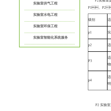
P2
实验室是
实验室供气工程
P1
、
P2

实验室水电工程
级别
实验室环保工程
p1
实
实验室智能化系统服务
p2
适
P3
物
适
p4
明
P2
实验室