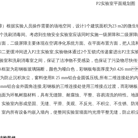
P2实验室平面规划图
障）根据实验人员操作需要的场地空间，设计
1
个建筑面积为
23 m2
的微生物
个洗刷消毒间。考虑到生物安全实验室应该同时实施一级屏障和二级屏障的
，二级屏障主要体现在空调净化系统方面。在平面布置方面，把人
和二更缓冲间进入
P2
主实验室
;
实验物体通过
2
个互锁式传递窗进出
P2
主实验室
室和洗刷消毒室之间，保证了洁净物不受感染，也保证了污染物尽快传进洗
框架为彩钢板玻璃隔断，颜色为哑白色，彩钢板每面厚度为
0.426 mm

为防止沉积灰尘，窗料使用
R 25 mm
铝合金圆弧压线
;
所有二维连接处的
0 mm
铝合金外圆角连接
;
彩钢板的三维连接处使用三维接点过渡，而彩钢板与
为环氧树脂材料，具有无缝隙、耐腐蚀、平整、容易清洗的特性
，实验室内形成坚固、无缝、平滑、美观、不反光、不积尘、不生锈
。室内所有设备均嵌入墙内，使整间实验室墙面均光滑平整无缝，防止积尘，