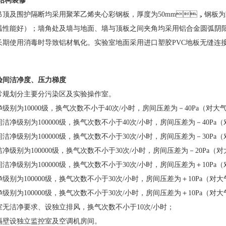
结构装修
顶及围护隔断均采用聚苯乙烯夹心彩钢板，厚度为
50mm
，钢板为
保温性能好）；墙角处及墙与地面、墙与顶板之间夹角均采用铝合金圆弧
期使用消毒时导致铝材氧化。实验室地面采用进口塑胶
PVC
地板无缝连接
间洁净度、压力梯度
规划分主要分污染区及实验操作室。
净级别为
10000
级，换气次数不小于
40
次
/
小时，房间压差为－
40Pa
（对大气）
间洁净级别为
100000
级，换气次数不小于
40
次
/
小时，房间压差为－
40Pa
（对
间洁净级别为
100000
级，换气次数不小于
30
次
/
小时，房间压差为－
30Pa
（
洁净级别为
100000
级，换气次数不小于
30
次
/
小时，房间压差为－
20Pa
（对大气
间洁净级别为
100000
级，换气次数不小于
30
次
/
小时，房间压差为＋
10Pa
（对
净级别为
100000
级，换气次数不小于
30
次
/
小时，房间压差为＋
10Pa
（对大气）
净级别为
100000
级，换气次数不小于
30
次
/
小时，房间压差为＋
10Pa
（对大气）
无洁净要求、设独立排风，换气次数不小于
10
次
/
小时；
壁设独立监控室及空调机房间。