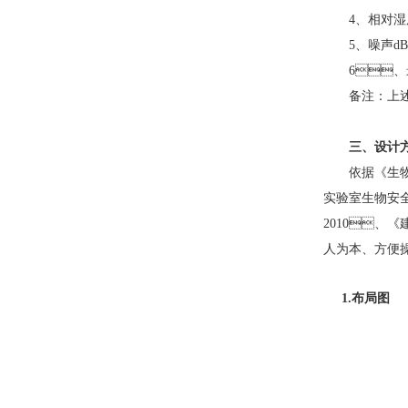
4
、相对
5
、噪声
dB
6
、
备注：
三、设计
依据《生
实验室生物安
2010
、《建
人为本
1.布局图