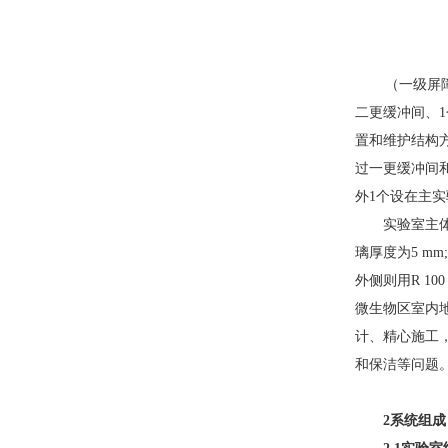
（一级屏
二更缓冲间、
1
置和维护结构方面
过一更缓冲间
外
1
个设在主实验
实验室主体
璃厚度为
5 mm;
外侧则用
R 10
微生物区室内地面
计、精心施工
和保洁等问题
2
系统组成