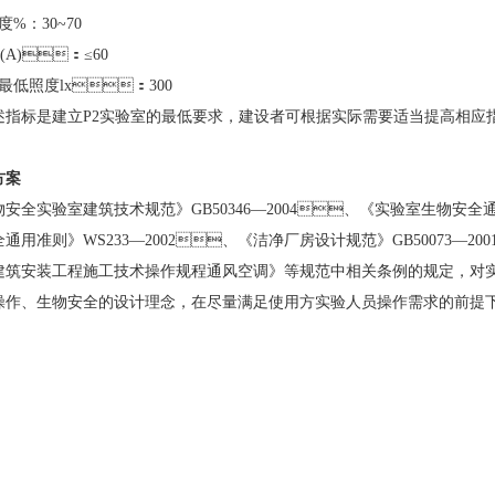
湿度
%
：
30~70
(A)
：
≤60
最低照度
lx
：
300
上述指标是建立
P2
实验室的最低要求，建设者可根据实际需要适当提高相应指标
方案
物安全实验室建筑技术规范》
GB50346—2004
、《实验室生物安全
全通用准则》
WS233—2002
、《洁净厂房设计规范》
GB50073—200
筑安装工程施工技术操作规程通风空调》等规范中相关条例的规定，对
、方便操作、生物安全的设计理念，在尽量满足使用方实验人员操作需求的前提