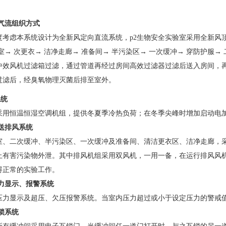
气流组织方式
考虑本系统设计为全新风定向直流系统，
p2
生物安全实验室采用全新风顶
室
→
次更衣
→
洁净走廊
→
准备间
→
半污染区
→
一次缓冲
→
穿防护服
→
效风机过滤箱过滤，通过管道再经过房间高效过滤器过滤后送入房间
后，经臭氧物理灭菌后排至室外。
系统
用恒温恒湿空调机组，提供冬夏季冷热负荷；在冬季尖峰时增加启动电加热
送排风系统
、二次缓冲、半污染区、一次缓冲及准备间、清洁更衣区、洁净走
止有害污染物外泄。其中排风机组采用双风机，一用一备，在运行排风
妨碍正常的实验工作。
显示、报警系统
显示及超压、欠压报警系统。当室内压力超过或小于设定压力的警戒值时
锁系统