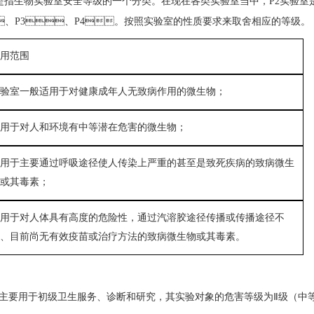
指生物实验室安全等级的一个分类。在现在各类实验室当中，
P2
实验室
、
P3
、
P4
。按照实验室的性质要求来取舍相应的等级。
适用范围
验室一般适用于对健康成年人无致病作用的微生物；
用于对人和环境有中等潜在危害的微生物；
适用于主要通过呼吸途径使人传染上严重的甚至是致死疾病的致病微生
或其毒素；
用于对人体具有高度的危险性，通过汽溶胶途径传播或传播途径不
、目前尚无有效疫苗或治疗方法的致病微生物或其毒素。
主要用于初级卫生服务、诊断和研究，其实验对象的危害等级为
Ⅱ
级（中等个