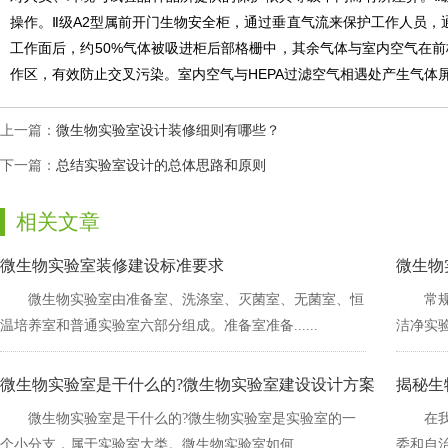
操作。Ⅱ级A2型属前开门生物安全柜，通过垂直气流来保护工作人员
工作面后，约50%气体被吸进柜后部格栅中，其余气体与室内空气在前
作区，有效防止交叉污染。室内空气与HEPA过滤空气相遇处产生
上一篇：
微生物实验室设计装修细则有哪些？
下一篇：
总结实验室设计的总体思路和原则
相关文章
微生物实验室装修建设标准要求
微生物
微生物实验室由准备室、洗涤室、灭菌室、无菌室、恒
常规
温培养室和普通实验室六部分组成。准备室准备......
洁净实验室
微生物实验室是干什么的?微生物实验室建设设计方案
揭秘生
微生物实验室是干什么的?微生物实验室是实验室的一
在
个小分支，属于实验室大类。微生物实验室如何......
委和自治