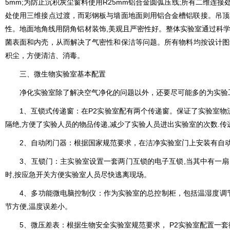
5mm;为防止沉积灰尘窗料使用R25mm铝合金圆弧压线;所有二维连接处
处使用三维接点过渡，而彩钢板与墙面地面则用铝合金槽铝联接。吊顶材
性。地面地角线用阴角铝材装饰,美观且严密性好。整体实验室通过科学设计、精心
菌表面和内壳，从而解决了气密性和保洁等问题。所有物料均按设计图纸
积尘，方便清洁、消毒。
三、
微生物实验室
基本配置
净化实验室除了解决空气净化的问题以外，还要尽可能多的为实验工作
1、互锁式传递窗：在P2实验室配有两个传递窗。保证了实
隔绝,方便了实验人员的物品传递,减少了实验人员进出实验室的次数.传递窗
2、自动闭门器：根据国家规范要求，在洁净实验室门上安装有自动
3、互锁门：主实验室设置一套两门互锁的电子互锁,当其中
时,按应急开关方便实验室人员尽快逃离现场。
4、多功能微电脑控制仪：作为实验室的总控制柜，包括温湿度调
节方便,温度误差小。
5、微压差表：根据生物安全实验室规范要求， P2实验室配