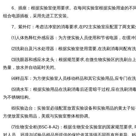
6、插座：根据实验室使用要求。在每间实验室根据实验用途的不同
组合电源插板，采用先进工艺安装。
7、紫外灯：考虑洁净室的消毒要求,在P2主实验室应配置了两支紫外
⑴人体热释红外感应器：为方便实验人员使用和节省电源，在缓冲间门口
⑵洗刷台及污水处理器：根据实验室使用需要,在洗刷消毒间配有洗
⑶洗眼器和感应水龙头：根据规范要求,在微生物实验区的洗刷台上面配
热量，放水并自动延时关闭。
⑷样品车：为方便实验室人员移动样品和其它实验用品,应专门在洗刷
⑸滴水车：根据实验用品在洗刷消毒后还需晾干过程,应在洗刷消毒
为不锈钢结构。
⑹
实验边台
：实验室必须配置放置实验设备和实验用品的黄太子短
方便放置实验用品，美观与实验室整体相协调。
⑺
生物安全柜
(BSC-Ⅱ-A2)：根据生物安全实验室的国家规范要
对人员、环境与试验品样品所提供的保护依其等级不同而有所差异。Ⅱ级A